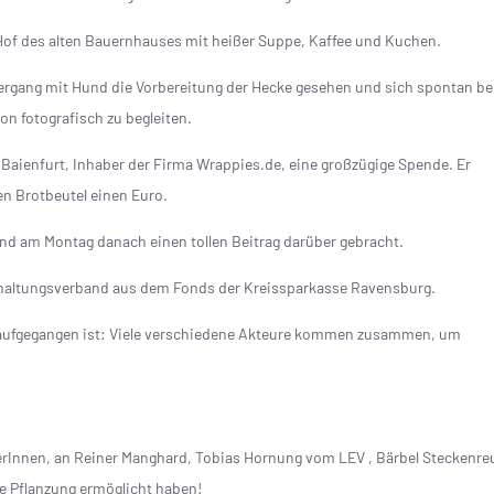
Hof des alten Bauernhauses mit heißer Suppe, Kaffee und Kuchen.
iergang mit Hund die Vorbereitung der Hecke gesehen und sich spontan be
ion fotografisch zu begleiten.
 Baienfurt, Inhaber der Firma Wrappies.de, eine großzügige Spende. Er
en Brotbeutel einen Euro.
nd am Montag danach einen tollen Beitrag darüber gebracht.
rhaltungsverband aus dem Fonds der Kreissparkasse Ravensburg.
l aufgegangen ist: Viele verschiedene Akteure kommen zusammen, um
lerInnen, an Reiner Manghard, Tobias Hornung vom LEV , Bärbel Steckenre
die Pflanzung ermöglicht haben!