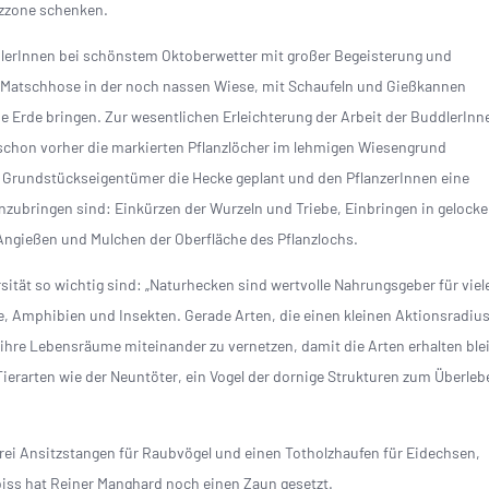
utzzone schenken.
dlerInnen bei schönstem Oktoberwetter mit großer Begeisterung und
 Matschhose in der noch nassen Wiese, mit Schaufeln und Gießkannen
e Erde bringen. Zur wesentlichen Erleichterung der Arbeit der BuddlerInn
schon vorher die markierten Pflanzlöcher im lehmigen Wiesengrund
Grundstückseigentümer die Hecke geplant und den PflanzerInnen eine
nzubringen sind: Einkürzen der Wurzeln und Triebe, Einbringen in gelocke
 Angießen und Mulchen der Oberfläche des Pflanzlochs.
sität so wichtig sind: „Naturhecken sind wertvolle Nahrungsgeber für viel
e, Amphibien und Insekten. Gerade Arten, die einen kleinen Aktionsradiu
ihre Lebensräume miteinander zu vernetzen, damit die Arten erhalten ble
rarten wie der Neuntöter, ein Vogel der dornige Strukturen zum Überleb
drei Ansitzstangen für Raubvögel und einen Totholzhaufen für Eidechsen,
biss hat Reiner Manghard noch einen Zaun gesetzt.