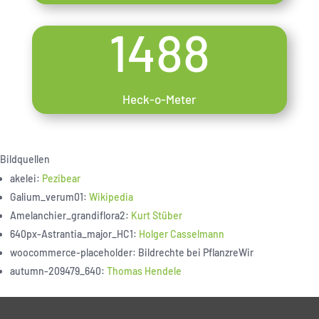
1488
Heck-o-Meter
Bildquellen
akelei:
Pezibear
Galium_verum01:
Wikipedia
Amelanchier_grandiflora2:
Kurt Stüber
640px-Astrantia_major_HC1:
Holger Casselmann
woocommerce-placeholder: Bildrechte bei PflanzreWir
autumn-209479_640:
Thomas Hendele